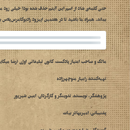
حتی کلمه‌ی شاد از اسم این آیتم حذف شده بود! خیلی زود م
بماند. همراه ما باشید تا در هفتمین اپیزود رادیوکامرس‌پلاس 
مالک و صاحب امتیاز پادکست:
کانون تبلیغاتی اوژن
(
رضا میکایی
تهیه‌کننده: رامیار منوچهرزاده
پژوهشگر، نویسنده، تدوینگر و کارگردان: امین شیرپور
پشتیبانی: امیربهادر بیات
گویندگان: شراره موسوی و امین شیرپور